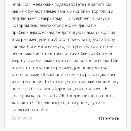
новичков, желающих подзаработать на валютном
рынке, обучают элементарным основам торговли и
подключают к закрытому ТГ «Investment Is Easy», в
котором выкладываются рекомендации по
прибыльным сделкам. Люди торгуют сами, исходя из
этих рекомендаций, и 25% от прибыли отдают автору
канала. Если же сделка уходит в убыток, то автор не
несет никакой ответственности и обычно обвиняет
жертву что она сама что-то неправильно сделала. При
этом автор вообще не рекомендует пользоваться
стоп-лоссами, объясняя это тем, что рынок цикличен
и цена вернется. То что существует маржин-колл и не у
всех есть бесконечный депозит, его не волнует. В
Телеграм-канале якобы 2400 подписчиков, но посты
лайкают +\- 15 человек (и те, наверное, друзья и
коллеги по схеме)
Ответить
25.11.2023