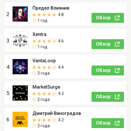
Предел Влияния
2
4.8
Обзор
1 год
Xentra
3
4.6
Обзор
1 год
VantaLoop
4
4.4
Обзор
3 года
MarketSurge
5
4.3
Обзор
2 года
Дмитрий Виноградов
6
4.2
Обзор
2 года