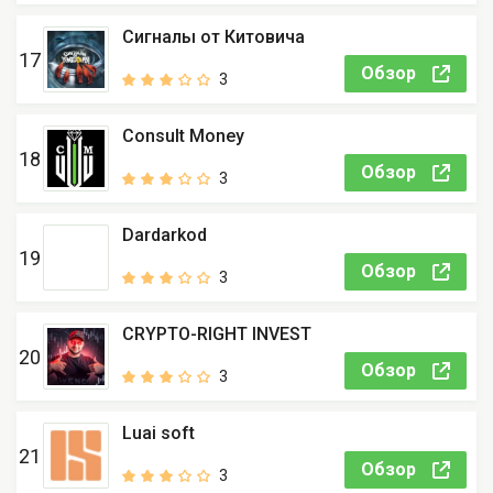
Сигналы от Китовича
17
Обзор
3
Consult Money
18
Обзор
3
Dardarkod
19
Обзор
3
CRYPTO-RIGHT INVEST
20
Обзор
3
Luai soft
21
Обзор
3