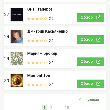
GPT Tradebot
27
Обзор
2.9
Дмитрий Касьяненко
28
Обзор
2.9
Мариям Брокер
29
Обзор
2.9
Mamont Ton
30
Обзор
2.9
Следующая
1
2
…
18