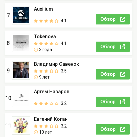
Auxilium
7
Обзор
4.1
Tokenova
8
4.1
Обзор
3 года
Владимир Савенок
9
3.5
Обзор
9 лет
Артем Назаров
10
Обзор
3.2
Евгений Коган
11
3.2
Обзор
10 лет