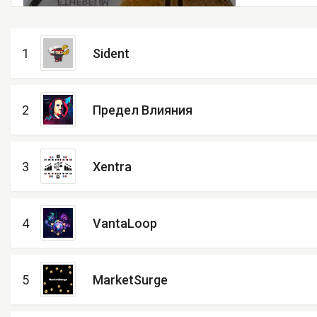
1
Sident
2
Предел Влияния
3
Xentra
4
VantaLoop
5
MarketSurge