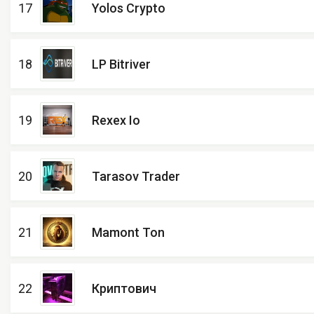
17
Yolos Crypto
18
LP Bitriver
19
Rexex Io
20
Tarasov Trader
21
Mamont Ton
22
Криптович