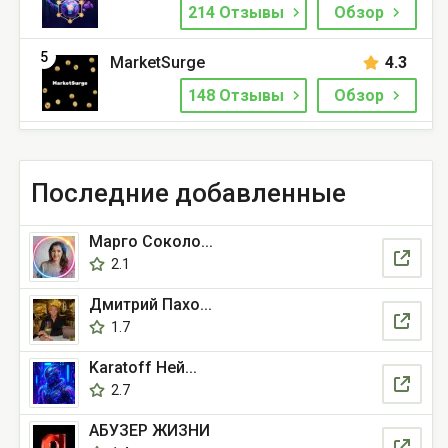
214 Отзывы
Обзор
5
MarketSurge
4.3
148 Отзывы
Обзор
Последние добавленные
Марго Соколо...
2.1
Дмитрий Пахо...
1.7
Karatoff Ней...
2.7
АБУЗЕР ЖИЗНИ