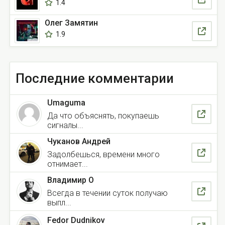
1.4
Олег Замятин
1.9
Последние комментарии
Umaguma
Да что объяснять, покупаешь
сигналы...
Чуканов Андрей
Задолбешься, времени много
отнимает...
Владимир О
Всегда в течении суток получаю
выпл...
Fedor Dudnikov