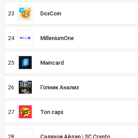
23
DoxCoin
24
MilleniumOne
25
Maincard
26
Гопник Анализ
27
Ton caps
28
Саляхов Айдар | SC Crypto