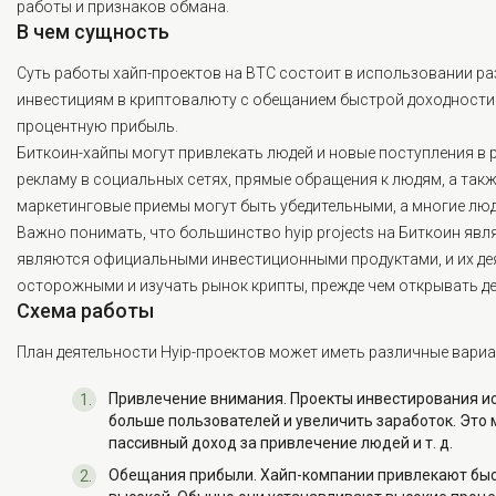
работы и признаков обмана.
В чем сущность
Суть работы хайп-проектов на BTC состоит в использовании р
инвестициям в криптовалюту с обещанием быстрой доходности. О
процентную прибыль.
Биткоин-хайпы могут привлекать людей и новые поступления в
рекламу в социальных сетях, прямые обращения к людям, а такж
маркетинговые приемы могут быть убедительными, а многие люд
Важно понимать, что большинство hyip projects на Биткоин явля
являются официальными инвестиционными продуктами, и их де
осторожными и изучать рынок крипты, прежде чем открывать де
Схема работы
План деятельности Hyip-проектов может иметь различные вариа
Привлечение внимания. Проекты инвестирования и
больше пользователей и увеличить заработок. Это 
пассивный доход за привлечение людей и т. д.
Обещания прибыли. Хайп-компании привлекают быс