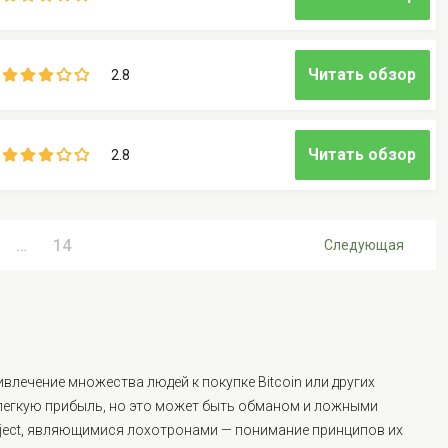
Читать обзор
2.8
Читать обзор
2.8
…
14
Следующая
лечение множества людей к покупке Bitcoin или других
легкую прибыль, но это может быть обманом и ложными
oject, являющимися лохотронами — понимание принципов их