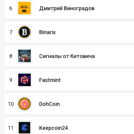
6
Дмитрий Виноградов
7
Binarix
8
Сигналы от Китовича
9
Fastmint
10
DohCoin
11
Keepcoin24