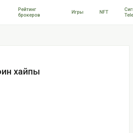
Рейтинг
Сиг
Игры
NFT
брокеров
Tel
оин хайпы