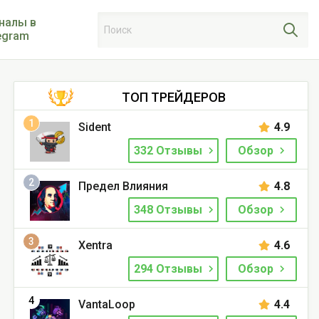
налы в
egram
ТОП ТРЕЙДЕРОВ
1
Sident
4.9
332 Отзывы
Обзор
2
Предел Влияния
4.8
348 Отзывы
Обзор
3
Xentra
4.6
294 Отзывы
Обзор
4
VantaLoop
4.4