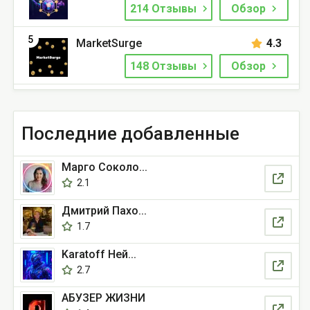
214 Отзывы
Обзор
5
MarketSurge
4.3
148 Отзывы
Обзор
Последние добавленные
Марго Соколо...
2.1
Дмитрий Пахо...
1.7
Karatoff Ней...
2.7
АБУЗЕР ЖИЗНИ