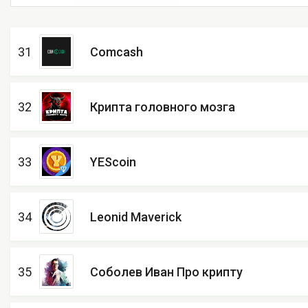
31
Comcash
32
Крипта головного мозга
33
YEScoin
34
Leonid Maverick
35
Соболев Иван Про крипту