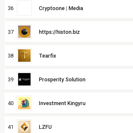
36
Cryptoone | Media
37
https://histon.biz
38
Tearfix
39
Prosperity Solution
40
Investment Kingyru
41
LZFU