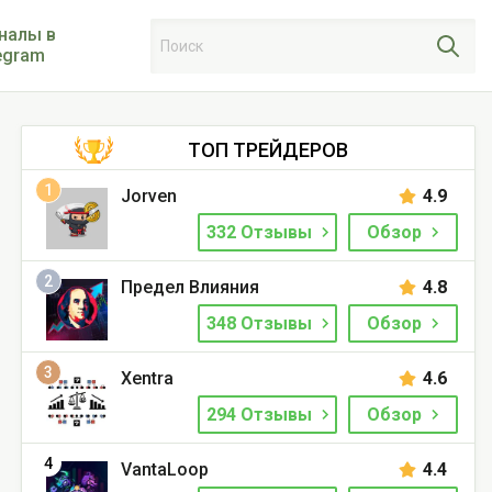
налы в
egram
ТОП ТРЕЙДЕРОВ
1
Jorven
4.9
332 Отзывы
Обзор
2
Предел Влияния
4.8
348 Отзывы
Обзор
3
Xentra
4.6
294 Отзывы
Обзор
4
VantaLoop
4.4